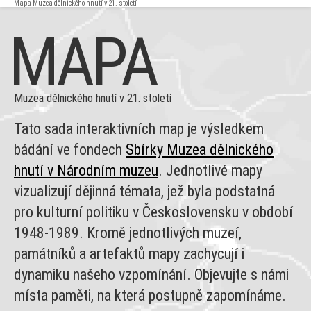
Mapa Muzea dělnického hnutí v 21. století
MAPA
Muzea dělnického hnutí v 21. století
Tato sada interaktivních map je výsledkem
bádání ve fondech
Sbírky Muzea dělnického
hnutí v Národním muzeu
. Jednotlivé mapy
vizualizují dějinná témata, jež byla podstatná
pro kulturní politiku v Československu v období
1948-1989. Kromě jednotlivých muzeí,
památníků a artefaktů mapy zachycují i
dynamiku našeho vzpomínání. Objevujte s námi
místa paměti, na která postupně zapomínáme.